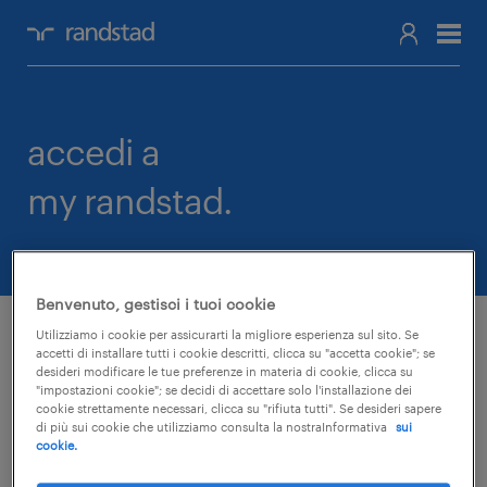
accedi a
my randstad.
Benvenuto, gestisci i tuoi cookie
Sei già registrato?
Utilizziamo i cookie per assicurarti la migliore esperienza sul sito. Se
accetti di installare tutti i cookie descritti, clicca su "accetta cookie"; se
Accedi alla tua area personale.
desideri modificare le tue preferenze in materia di cookie, clicca su
"impostazioni cookie"; se decidi di accettare solo l'installazione dei
cookie strettamente necessari, clicca su "rifiuta tutti". Se desideri sapere
di più sui cookie che utilizziamo consulta la nostraInformativa
sui
accedi >
cookie.